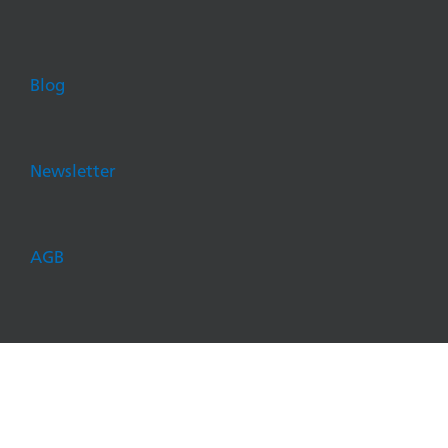
Blog
Newsletter
AGB
© consign partners AG 2026 |
Impressum
|
Datenschutz
Linkedin