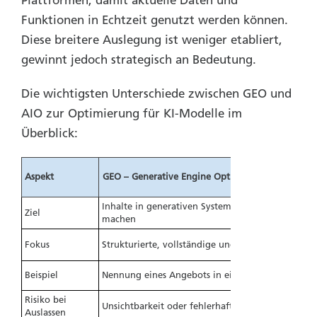
Plattformen, damit aktuelle Daten und
Funktionen in Echtzeit genutzt werden können.
Diese breitere Auslegung ist weniger etabliert,
gewinnt jedoch strategisch an Bedeutung.
Die wichtigsten Unterschiede zwischen GEO und
AIO zur Optimierung für KI-Modelle im
Überblick:
Aspekt
GEO – Generative Engine Optimization
AIO
Inhalte in generativen Systemen sichtbar
Te
Ziel
machen
akt
Sch
Fokus
Strukturierte, vollständige und klare Inhalte
ode
Beispiel
Nennung eines Angebots in einer Antwort
Aut
Risiko bei
Unsichtbarkeit oder fehlerhafte Darstellung
Aus
Auslassen